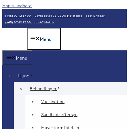
Hop til indhold
(+45) 97 42 17 99
Lavhedevej 28, 7500 Holstebro
post@hhd.dk
(+45) 97 42 17 99
post@hhd.dk
Menu
Menu
Hund
Behandlinger
Vaccination
Sundhedseftersyn
Mave-tarm lidelser