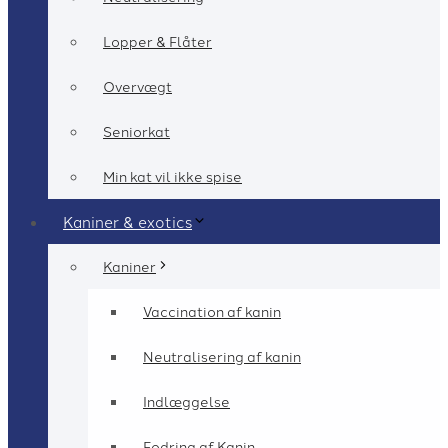
Lopper & Flåter
Overvægt
Seniorkat
Min kat vil ikke spise
Kaniner & exotics
Kaniner
Vaccination af kanin
Neutralisering af kanin
Indlæggelse
Fodring af Kanin