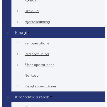
Røntgen
Ultralyd
Hjertescanning
Kirurgi
Før operationen
Præprofil blod
Efter operationen
Narkose
Knogleoperationer
Kiropraktik & rehab