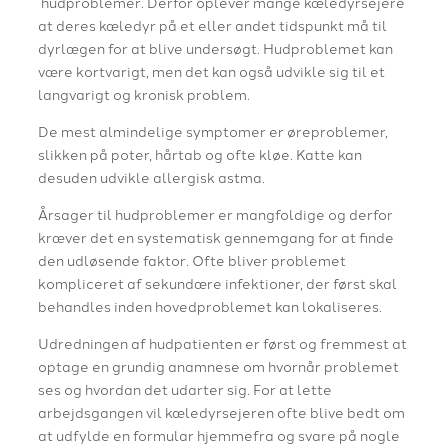
hudproblemer. Derfor oplever mange kæledyrsejere
at deres kæledyr på et eller andet tidspunkt må til
dyrlægen for at blive undersøgt. Hudproblemet kan
være kortvarigt, men det kan også udvikle sig til et
langvarigt og kronisk problem.
​De mest almindelige symptomer er øreproblemer,
slikken på poter, hårtab og ofte kløe. Katte kan
desuden udvikle allergisk astma.
​Årsager til hudproblemer er mangfoldige og derfor
kræver det en systematisk gennemgang for at finde
den udløsende faktor. Ofte bliver problemet
kompliceret af sekundære infektioner, der først skal
behandles inden hovedproblemet kan lokaliseres.
​Udredningen af hudpatienten er først og fremmest at
optage en grundig anamnese om hvornår problemet
ses og hvordan det udarter sig. For at lette
arbejdsgangen vil kæledyrsejeren ofte blive bedt om
at udfylde en formular hjemmefra og svare på nogle