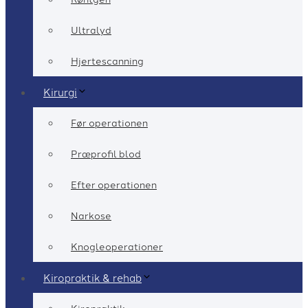
Ultralyd
Hjertescanning
Kirurgi
Før operationen
Præprofil blod
Efter operationen
Narkose
Knogleoperationer
Kiropraktik & rehab