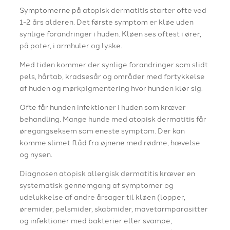
​Symptomerne på atopisk dermatitis starter ofte ved
1-2 års alderen. Det første symptom er kløe uden
synlige forandringer i huden. Kløen ses oftest i ører,
på poter, i armhuler og lyske.
​Med tiden kommer der synlige forandringer som slidt
pels, hårtab, kradsesår og områder med fortykkelse
af huden og mørkpigmentering hvor hunden klør sig.​
Ofte får hunden infektioner i huden som kræver
behandling. Mange hunde med atopisk dermatitis får
øregangseksem som eneste symptom. Der kan
komme slimet flåd fra øjnene med rødme, hævelse
og nysen.
​Diagnosen atopisk allergisk dermatitis kræver en
systematisk gennemgang af symptomer og
udelukkelse af andre årsager til kløen (lopper,
øremider, pelsmider, skabmider, mavetarmparasitter
og infektioner med bakterier eller svampe,