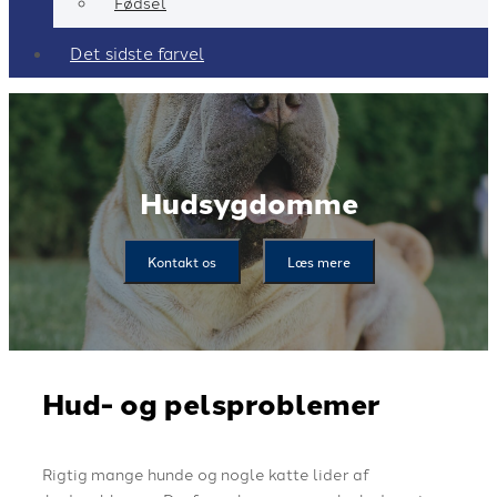
Fødsel
Det sidste farvel
Hudsygdomme
Kontakt os
Læs mere
Hud- og pelsproblemer
​​Rigtig mange hunde og nogle katte lider af