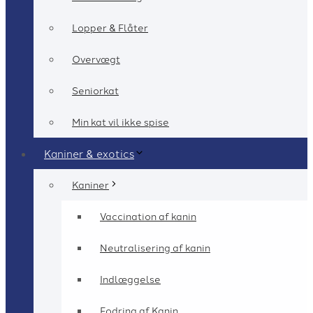
Lopper & Flåter
Overvægt
Seniorkat
Min kat vil ikke spise
Kaniner & exotics
Kaniner
Vaccination af kanin
Neutralisering af kanin
Indlæggelse
Fodring af Kanin