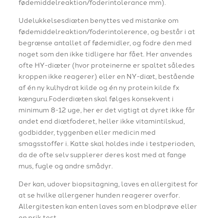
fødemiddelreaktion/foderintolerance mm).
Udelukkelsesdiæten benyttes ved mistanke om
fødemiddelreaktion/foderintolerence, og består i at
begrænse antallet af fødemidler, og fodre den med
noget som den ikke tidligere har fået. Her anvendes
ofte HY-diæter (hvor proteinerne er spaltet således
kroppen ikke reagerer) eller en NY-diæt, bestående
af én ny kulhydrat kilde og én ny protein kilde fx
kænguru.Foderdiæten skal følges konsekvent i
minimum 8-12 uge, her er det vigtigt at dyret ikke får
andet end diætfoderet, heller ikke vitamintilskud,
godbidder, tyggenben eller medicin med
smagsstoffer i. Katte skal holdes inde i testperioden,
da de ofte selv supplerer deres kost med at fange
mus, fugle og andre smådyr.
​Der kan, udover biopsitagning, laves en allergitest for
at se hvilke allergener hunden reagerer overfor.
Allergitesten kan enten laves som en blodprøve eller
en prik test