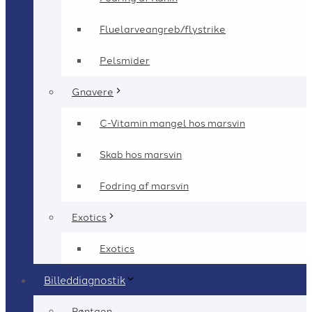
Fluelarveangreb/flystrike
Pelsmider
Gnavere
C-Vitamin mangel hos marsvin
Skab hos marsvin
Fodring af marsvin
Exotics
Exotics
Billeddiagnostik
Røntgen