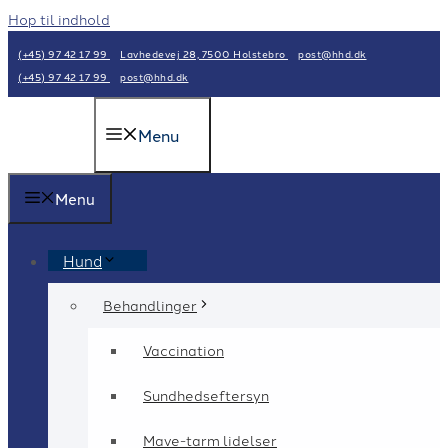
Hop til indhold
(+45) 97 42 17 99
Lavhedevej 28, 7500 Holstebro
post@hhd.dk
(+45) 97 42 17 99
post@hhd.dk
Menu
Menu
Hund
Behandlinger
Vaccination
Sundhedseftersyn
Mave-tarm lidelser