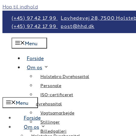
Hop til indhold
(+45) 97 42 17 99
Lavhedevej 28, 7500 Holste
(+45) 97 42 17 99
post@hhd.dk
Menu
Forside
Om os
Holstebro Dyrehospital
Personale
ISO-certificeret
Menu
dyrehospital
Vagtsamarbejde
Forside
Stillinger
Om os
Billedgalleri
Holstebro Dyrehospital