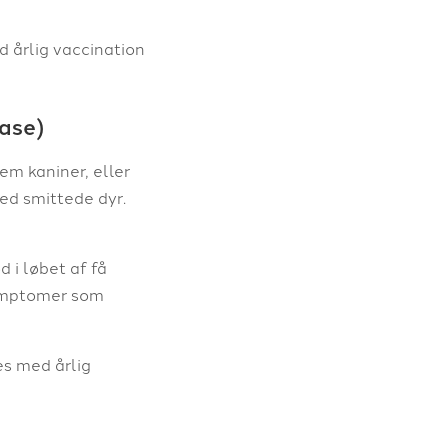
årlig vaccination
ase)
em kaniner, eller
med smittede dyr.
 i løbet af få
symptomer som
s med årlig