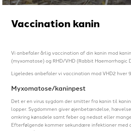
Vaccination kanin
Vi anbefaler​ årlig vaccination af din kanin mod kani
(myxomatose) og RHD/VHD (Rabbit Haemorrhagic D
Ligeledes anbefaler vi vaccination mod VHD2 hver 
​Myxomatose/kaninpest
Det er en virus sygdom der smitter fra kanin til kani
lopper. Sygdommen giver øjenbetændelse, hævelser
omkring kønsdele samt feber og nedsat eller mangel
Efterfølgende kommer sekundære infektioner med d