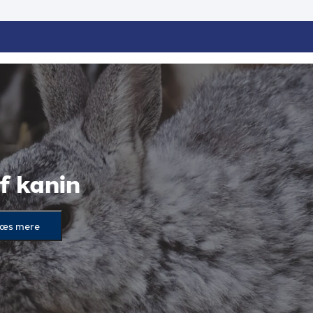
f kanin
æs mere