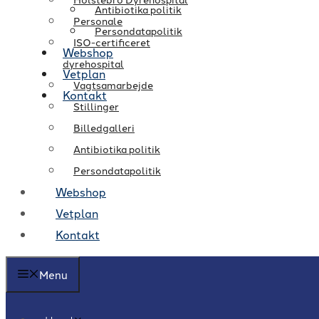
Antibiotika politik
Personale
Persondatapolitik
ISO-certificeret
Webshop
dyrehospital
Vetplan
Vagtsamarbejde
Kontakt
Stillinger
Billedgalleri
Antibiotika politik
Persondatapolitik
Webshop
Vetplan
Kontakt
Menu