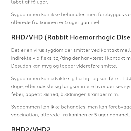
løbet af få uger.
Sygdommen kan ikke behandles men forebygges ved 
allerede fra kaninen er 5 uger gammel.
​R​HD/VHD (Rabbit Haemorrhagic Dise
Det er en virus sygdom der smitter ved kontakt mell
indirekte via f.eks. tøj/ting der har været i kontakt 
Desuden kan myg og lopper videreføre smitte.
Sygdommen kan udvikle sig hurtigt og kan føre til død
dage, eller udvikle sig langsommere hvor der ses 
feber, appetitløshed, blødninger, kramper m.m.
Sygdommen kan ikke behandles, men kan forebygge
vaccination, allerede fra kaninen er 5 uger gammel.​
RHD2/VHD2​