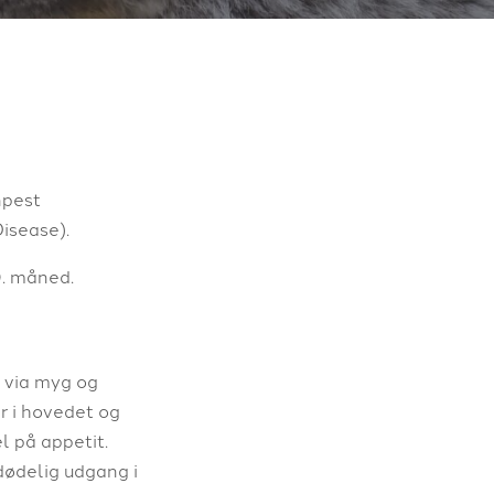
npest
isease).
9. måned.
n via myg og
 i hovedet og
 på appetit.
ødelig udgang i