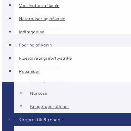
Røntgen
Vaccination af kanin
Ultralyd
Neutralisering af kanin
Hjertescanning
Indlæggelse
Kirurgi
Fodring af Kanin
Før operationen
Fluelarveangreb/flystrike
Præprofil blod
Pelsmider
Efter operationen
Narkose
Knogleoperationer
Kiropraktik & rehab