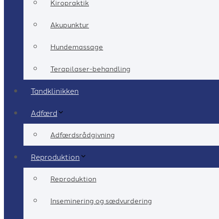
Kiropraktik
Akupunktur
Hundemassage
Terapilaser-behandling
Tandklinikken
Adfærd
Adfærdsrådgivning
Reproduktion
Reproduktion
Inseminering og sædvurdering