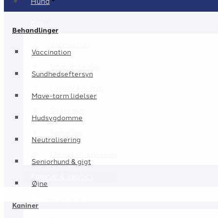
Hund
Kat
Behandlinger
Vaccination
Vaccination
Neutralisering
Sundhedseftersyn
Lopper & Flåter
Mave-tarm lidelser
Overvægt
Hudsygdomme
Seniorkat
Neutralisering
Min kat vil ikke spise
Seniorhund & gigt
Kaniner & exotics
Øjne
Billeddiagnostik
Kaniner