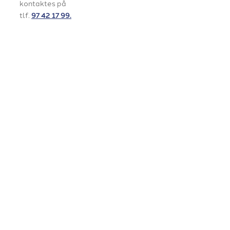
kontaktes på
tlf.
97 42 17 99.