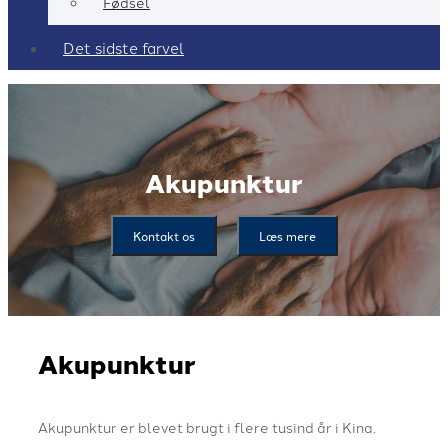
Fødsel
Det sidste farvel
Akupunktur
Kontakt os
Læs mere
Akupunktur
Akupunktur er blevet brugt i flere tusind år i Kina.