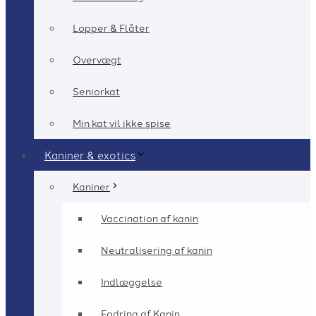
Lopper & Flåter
Overvægt
Seniorkat
Min kat vil ikke spise
Kaniner & exotics
Kaniner
Vaccination af kanin
Neutralisering af kanin
Indlæggelse
Fodring af Kanin