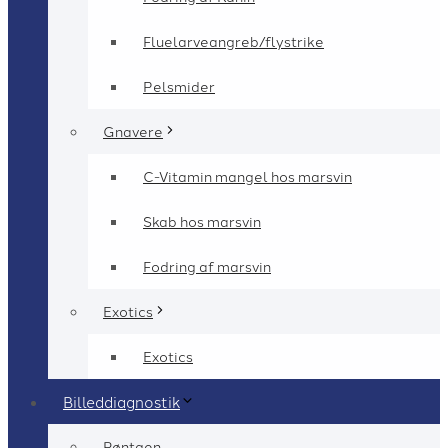
Fluelarveangreb/flystrike
Pelsmider
Gnavere
C-Vitamin mangel hos marsvin
Skab hos marsvin
Fodring af marsvin
Exotics
Exotics
Billeddiagnostik
Røntgen