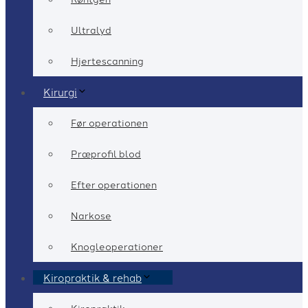
Ultralyd
Hjertescanning
Kirurgi
Før operationen
Præprofil blod
Efter operationen
Narkose
Knogleoperationer
Kiropraktik & rehab