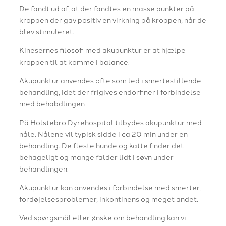
De fandt ud af, at der fandtes en masse punkter på
kroppen der gav positiv en virkning på kroppen, når de
blev stimuleret.
Kinesernes filosofi med akupunktur er at hjælpe
kroppen til at komme i balance.
Akupunktur anvendes ofte som led i smertestillende
behandling, idet der frigives endorfiner i forbindelse
med behabdlingen
På Holstebro Dyrehospital tilbydes akupunktur med
nåle. Nålene vil typisk sidde i ca 20 min under en
behandling. De fleste hunde og katte finder det
behageligt og mange falder lidt i søvn under
behandlingen.
​Akupunktur kan anvendes i forbindelse med smerter,
fordøjelsesproblemer, inkontinens og meget andet.
Ved spørgsmål eller ønske om behandling kan vi