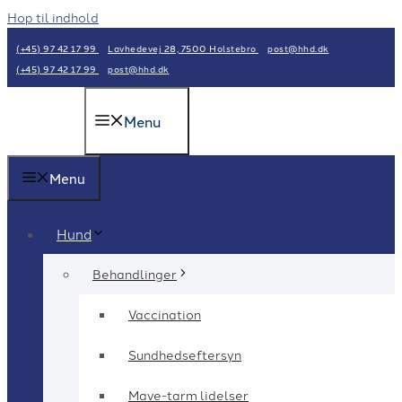
Hop til indhold
(+45) 97 42 17 99
Lavhedevej 28, 7500 Holstebro
post@hhd.dk
(+45) 97 42 17 99
post@hhd.dk
Menu
Menu
Hund
Behandlinger
Vaccination
Sundhedseftersyn
Mave-tarm lidelser