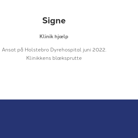
Signe
Klinik hjælp
Ansat på Holstebro Dyrehospital juni 2022.
Klinikkens blæksprutte