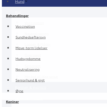
Hund
Kat
Behandlinger
Vaccination
Vaccination
Neutralisering
Sundhedseftersyn
Lopper & Flåter
Mave-tarm lidelser
Overvægt
Hudsygdomme
Seniorkat
Neutralisering
Min kat vil ikke spise
Seniorhund & gigt
Kaniner & exotics
Øjne
Billeddiagnostik
Kaniner