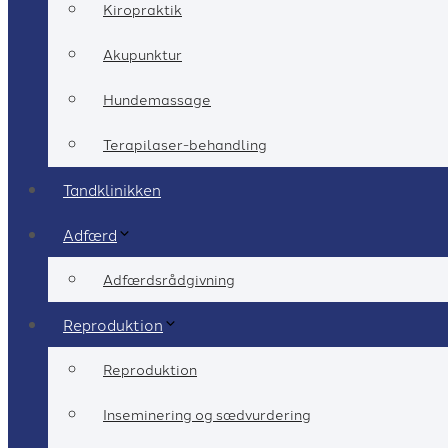
Kiropraktik
Akupunktur
Hundemassage
Terapilaser-behandling
Tandklinikken
Adfærd
Adfærdsrådgivning
Reproduktion
Reproduktion
Inseminering og sædvurdering