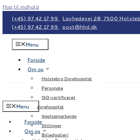
Hop til indhold
(+45) 97 42 17 99
Lavhedevej 28, 7500 Holste
(+45) 97 42 17 99
post@hhd.dk
Menu
Forside
Om os
Holstebro Dyrehospital
Personale
ISO-certificeret
Menu
dyrehospital
Vagtsamarbejde
Forside
Stillinger
Om os
Billedgalleri