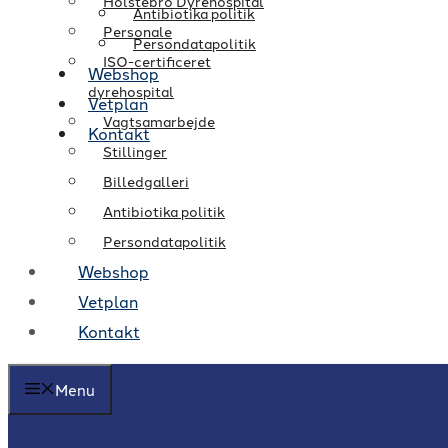
Holstebro Dyrehospital
Antibiotika politik
Personale
Persondatapolitik
ISO-certificeret
Webshop
dyrehospital
Vetplan
Vagtsamarbejde
Kontakt
Stillinger
Billedgalleri
Antibiotika politik
Persondatapolitik
Webshop
Vetplan
Kontakt
Menu