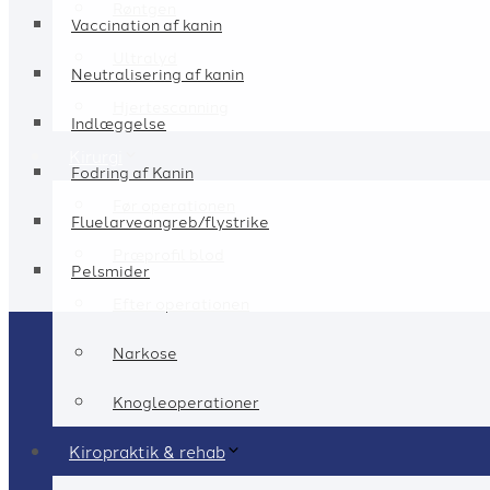
Røntgen
Vaccination af kanin
Ultralyd
Neutralisering af kanin
Hjertescanning
Indlæggelse
Kirurgi
Fodring af Kanin
Før operationen
Fluelarveangreb/flystrike
Præprofil blod
Pelsmider
Efter operationen
Narkose
Knogleoperationer
Kiropraktik & rehab