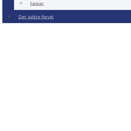
Fødsel
Det sidste farvel